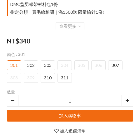
DMC型男領帶材料包1份
指定分類，買毛線相關｜滿1500送 限量輪針1份!
查看更多
NT$340
顏色
: 301
301
302
303
304
305
306
307
308
309
310
311
數量
加入購物車
加入追蹤清單