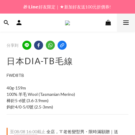
🎁 𝗟𝗶𝗻𝗲好友限定｜★新加好友送100元折價券! 
🎁 新好友購物金｜★加入新會員領券送100元!  
🎁 新好友購物金｜★加入新會員領券送100元!  
分享到
日本DIA-TB毛線
FWD8TB
40g-159m
100% 羊毛 Wool (Tasmanian Merino)
棒針5-6號 (3.6-3.9mm)
鉤針4/0-5/0號 (2.5-3mm)
至
08/08 16:00
截止
全店，👔老爸變型男・限時滿額贈｜送