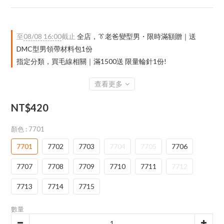
至
08/08 16:00
截止
全店，👔老爸變型男・限時滿額贈｜送
DMC型男領帶材料包1份
指定分類，買毛線相關｜滿1500送 限量輪針1份!
查看更多
NT$420
顏色
: 7701
7701
7702
7703
7704
7705
7706
7707
7708
7709
7710
7711
7712
7713
7714
7715
數量