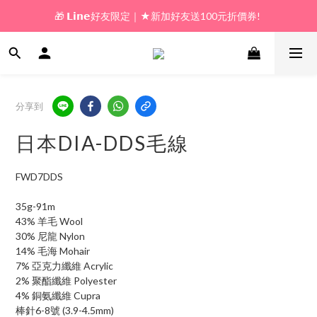
🎁 𝗟𝗶𝗻𝗲好友限定｜★新加好友送100元折價券! 
🎁 新好友購物金｜★加入新會員領券送100元!  
🎁 新好友購物金｜★加入新會員領券送100元!  
分享到
日本DIA-DDS毛線
FWD7DDS
35g-91m
43% 羊毛 Wool
30% 尼龍 Nylon
14% 毛海 Mohair
7% 亞克力纖維 Acrylic
2% 聚酯纖維 Polyester
4% 銅氨纖維 Cupra
棒針6-8號 (3.9-4.5mm)