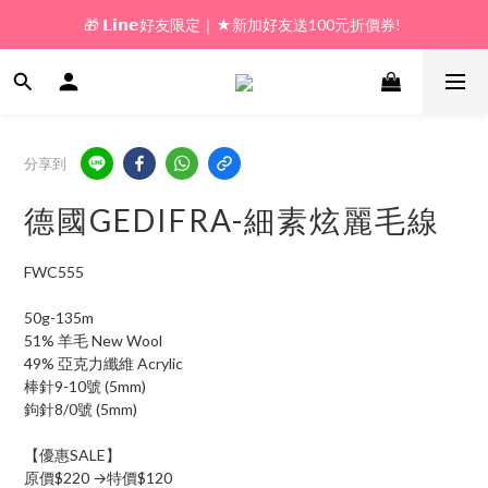
🎁 𝗟𝗶𝗻𝗲好友限定｜★新加好友送100元折價券! 
🎁 新好友購物金｜★加入新會員領券送100元!  
🎁 新好友購物金｜★加入新會員領券送100元!  
分享到
德國GEDIFRA-細素炫麗毛線
FWC555
50g-135m
51% 羊毛 New Wool
49% 亞克力纖維 Acrylic
棒針9-10號 (5mm)
鉤針8/0號 (5mm)
【優惠SALE】
原價$220 →特價$120