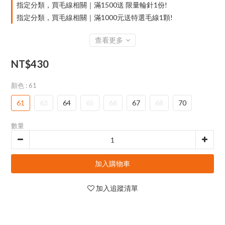
指定分類，買毛線相關｜滿1500送 限量輪針1份!
指定分類，買毛線相關｜滿1000元送特選毛線1顆!
查看更多
NT$430
顏色
: 61
61
63
64
65
66
67
68
70
數量
加入購物車
加入追蹤清單