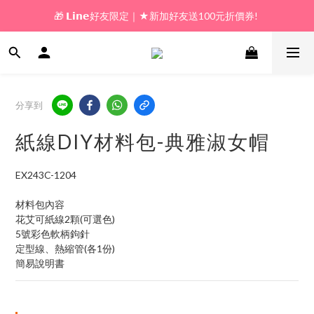
🎁 𝗟𝗶𝗻𝗲好友限定｜★新加好友送100元折價券! 
🎁 新好友購物金｜★加入新會員領券送100元!  
🎁 新好友購物金｜★加入新會員領券送100元!  
分享到
紙線DIY材料包-典雅淑女帽
EX243C-1204
材料包內容
花艾可紙線2顆(可選色)
5號彩色軟柄鉤針
定型線、熱縮管(各1份)
簡易說明書