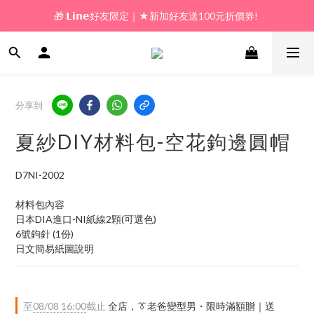
🎁 𝗟𝗶𝗻𝗲好友限定｜★新加好友送100元折價券! 
🎁 新好友購物金｜★加入新會員領券送100元!  
🎁 新好友購物金｜★加入新會員領券送100元!  
分享到
夏紗DIY材料包-空花鉤邊圓帽
D7NI-2002
材料包內容
日本DIA進口-NI紙線2顆(可選色)
6號鉤針 (1份)
日文簡易紙圖說明
至
08/08 16:00
截止
全店，👔老爸變型男・限時滿額贈｜送