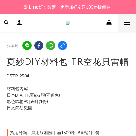
🎁 𝗟𝗶𝗻𝗲好友限定｜★新加好友送100元折價券! 
🎁 新好友購物金｜★加入新會員領券送100元!  
🎁 新好友購物金｜★加入新會員領券送100元!  
分享到
夏紗DIY材料包-TR空花貝雷帽
D5TR-2504
材料包內容
日本DIA-TR夏紗2顆(可選色)
彩色軟柄9號鉤針(1份)
日文簡易織圖
指定分類，買毛線相關｜滿1500送 限量輪針1份!