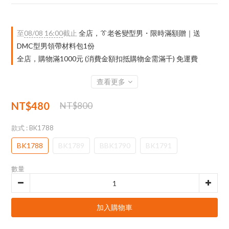
至
08/08 16:00
截止
全店，👔老爸變型男・限時滿額贈｜送
DMC型男領帶材料包1份
全店，購物滿1000元 (消費金額扣抵購物金需滿千) 免運費
查看更多
NT$480
NT$800
款式
: BK1788
BK1788
BK1789
BBK1790
BK1791
數量
加入購物車