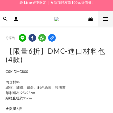
🎁 𝗟𝗶𝗻𝗲好友限定｜★新加好友送100元折價券! 
🎁 新好友購物金｜★加入新會員領券送100元!  
🎁 新好友購物金｜★加入新會員領券送100元!  
分享到
【限量6折】DMC-進口材料包
(4款)
CSK-DMC800
內含材料
繡框、繡線、繡針、彩色紙圖、說明書
印刷繡布:25x25cm
繡框直徑約15cm
★限量6折