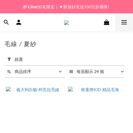
🎁 𝗟𝗶𝗻𝗲好友限定｜★新加好友送100元折價券! 
🎁 新好友購物金｜★加入新會員領券送100元!  
🎁 新好友購物金｜★加入新會員領券送100元!  
毛線 / 夏紗
126 件商品
套
用
篩選
篩
選
商品排序
每頁顯示 24 個
(0/20)
價格
(NT$)
~