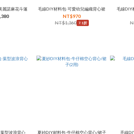
-美麗諾麻花斗篷
毛線DIY材料包-可愛幼兒編織背心裙
毛線DI
,380
NT$970
NT$1,360
N
7.1折
-葉型波浪背心
夏紗DIY材料包-牛仔棉空心背心/裙子
毛線D