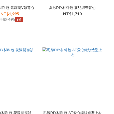
Y材料包-紫蘿蘭V領背心
夏紗DIY材料包-嬰兒綁帶背心
NT$1,995
NT$1,710
T$2,495
8折
IY材料包-花漾開襟衫
毛線DIY材料包-AT愛心織紋造型上衣