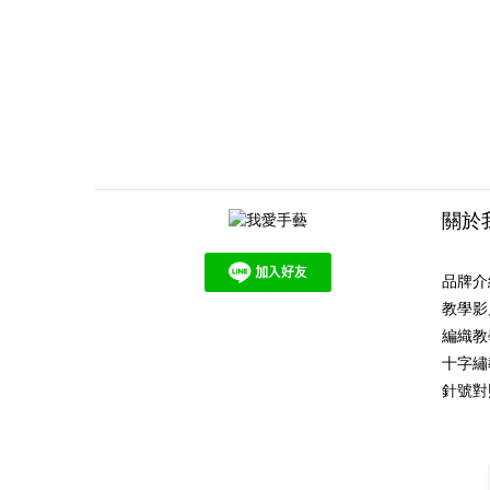
關於
品牌介
教學影
編織教
十字繡
針號對