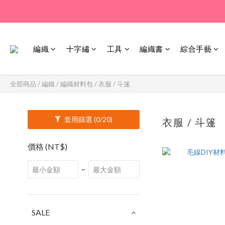
編織
十字繡
工具
編織書
綜合手藝
全部商品
/
編織
/
編織材料包
/
衣服 / 斗篷
套用篩選
(0/20)
衣服 / 斗篷
價格 (NT$)
~
SALE