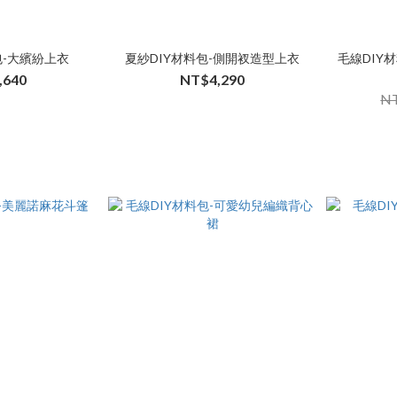
包-大繽紛上衣
夏紗DIY材料包-側開衩造型上衣
毛線DIY
,640
NT$4,290
NT