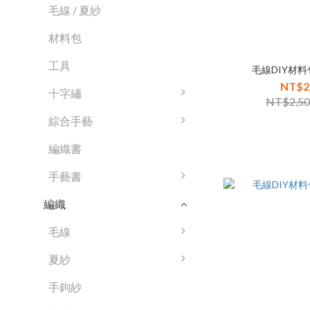
毛線 / 夏紗
材料包
工具
毛線DIY材料
NT$2
十字繡
NT$2,5
綜合手藝
編織書
手藝書
編織
毛線
夏紗
手鉤紗