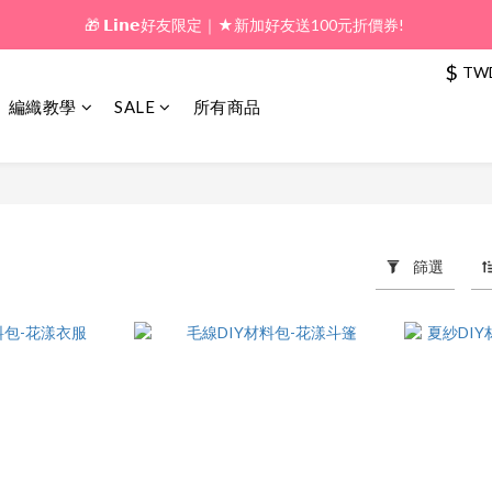
🎁 𝗟𝗶𝗻𝗲好友限定｜★新加好友送100元折價券! 
🎁 新好友購物金｜★加入新會員領券送100元!  
$
TW
🎁 新好友購物金｜★加入新會員領券送100元!  
編織教學
SALE
所有商品
篩選
67 件商品