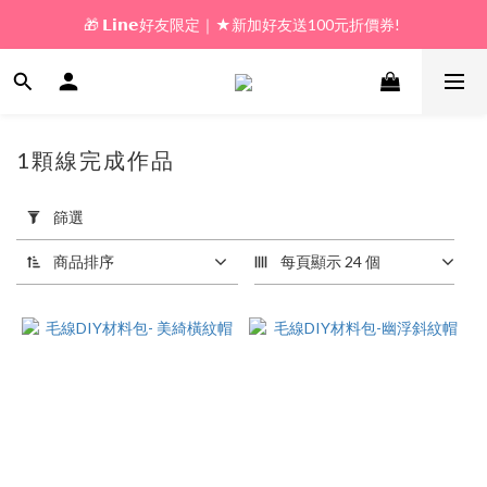
🎁 𝗟𝗶𝗻𝗲好友限定｜★新加好友送100元折價券! 
🎁 新好友購物金｜★加入新會員領券送100元!  
🎁 新好友購物金｜★加入新會員領券送100元!  
1顆線完成作品
93 件商品
套
用
篩選
篩
選
商品排序
每頁顯示 24 個
(0/20)
價格
(NT$)
~