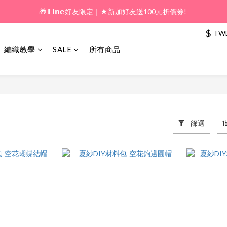
🎁 𝗟𝗶𝗻𝗲好友限定｜★新加好友送100元折價券! 
🎁 新好友購物金｜★加入新會員領券送100元!  
$
TW
🎁 新好友購物金｜★加入新會員領券送100元!  
編織教學
SALE
所有商品
篩選