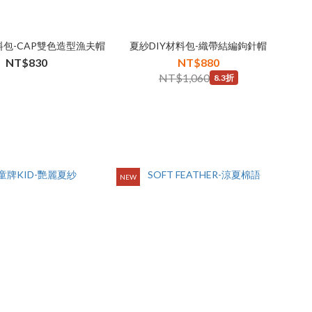
料包-CAP雙色造型漁夫帽
夏紗DIY材料包-織帶結編鉤針帽
NT$830
NT$880
NT$1,060
8.3折
NEW