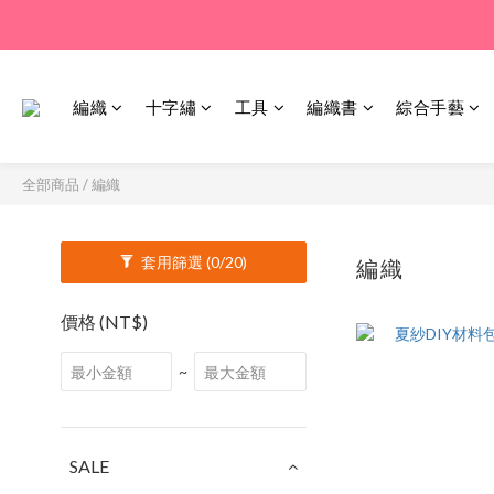
編織
十字繡
工具
編織書
綜合手藝
全部商品
/
編織
套用篩選
(0/20)
編織
875 件商品
價格 (NT$)
~
SALE