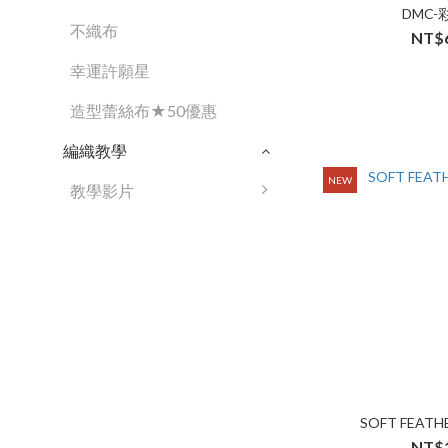
DMC-
不織布
NT$
幸運許願星
造型蕾絲布★50優惠
編織教學
NEW
教學影片
SOFT FEAT
NT$