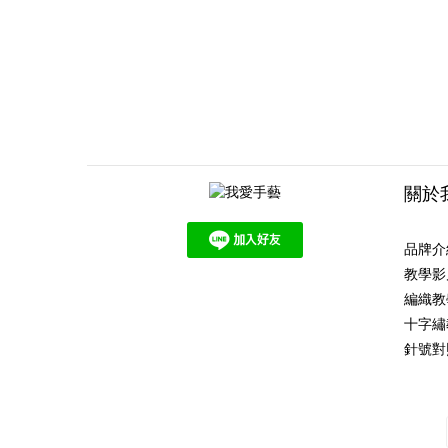
關於
品牌介
教學影
編織教
十字繡
針號對