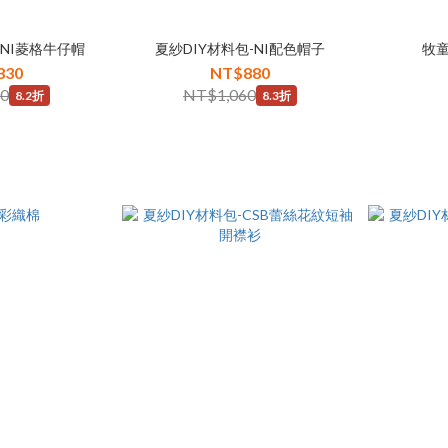
-NI菱格牛仔帽
夏紗DIY材料包-NI配色帽子
牧童
830
NT$880
10
NT$1,060
8.2折
8.3折