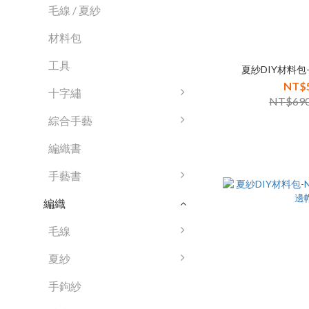
毛線 / 夏紗
材料包
工具
夏紗DIY材料包
NT$
十字繡
NT$69
綜合手藝
編織書
手藝書
編織
毛線
夏紗
手鉤紗