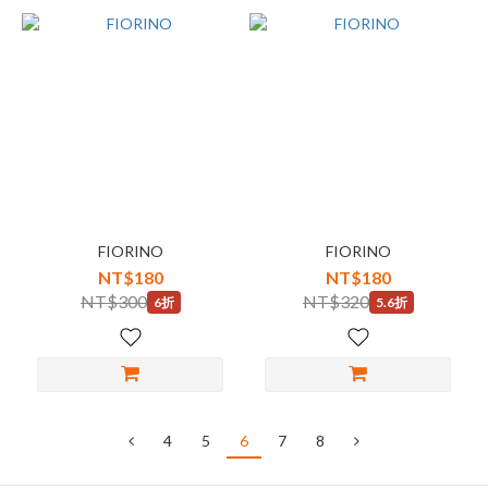
FIORINO
FIORINO
NT$180
NT$180
NT$300
NT$320
6折
5.6折
4
5
6
7
8